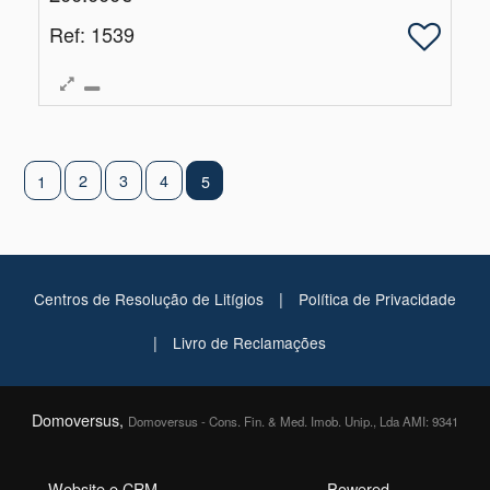
Ref
: 1539
2
3
4
1
5
|
Centros de Resolução de Litígios
Política de Privacidade
|
Livro de Reclamações
Domoversus,
Domoversus - Cons. Fin. & Med. Imob. Unip., Lda AMI: 9341
Website e CRM
Powered