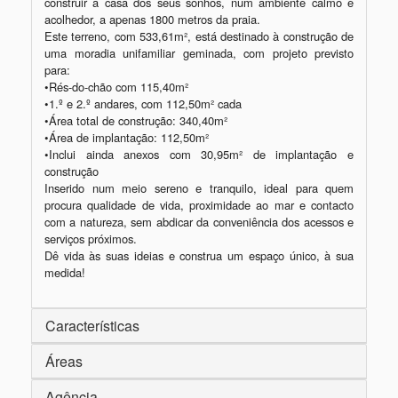
construir a casa dos seus sonhos, num ambiente calmo e 
acolhedor, a apenas 1800 metros da praia.

Este terreno, com 533,61m², está destinado à construção de 
uma moradia unifamiliar geminada, com projeto previsto 
para:

•Rés-do-chão com 115,40m²

•1.º e 2.º andares, com 112,50m² cada

•Área total de construção: 340,40m²

•Área de implantação: 112,50m²

•Inclui ainda anexos com 30,95m² de implantação e 
construção

Inserido num meio sereno e tranquilo, ideal para quem 
procura qualidade de vida, proximidade ao mar e contacto 
com a natureza, sem abdicar da conveniência dos acessos e 
serviços próximos.

Dê vida às suas ideias e construa um espaço único, à sua 
Características
Áreas
Agência