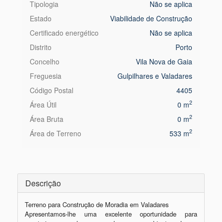
Tipologia
Não se aplica
Estado
Viabilidade de Construção
Certificado energético
Não se aplica
Distrito
Porto
Concelho
Vila Nova de Gaia
Freguesia
Gulpilhares e Valadares
Código Postal
4405
2
Área Útil
0 m
2
Área Bruta
0 m
2
Área de Terreno
533 m
Descrição
Terreno para Construção de Moradia em Valadares

Apresentamos-lhe uma excelente oportunidade para 