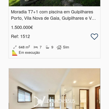
Moradia T7+1 com piscina em Gulpilhares
Porto, Vila Nova de Gaia, Gulpilhares e Valadares
1.500.000€
Ref
: 1512
2
648
m
7
9
Sim
Em execução