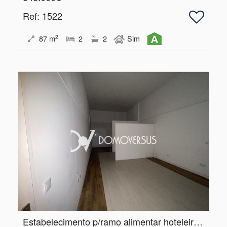
Ref
: 1522
2
87
m
2
2
Sim
Estabelecimento p/ramo alimentar hoteleiro ou similar em Matosinhos