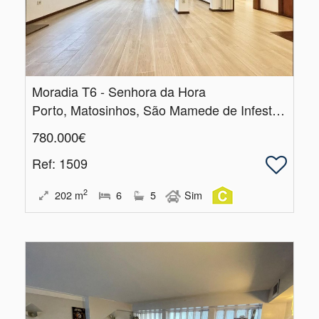
Moradia T6 - Senhora da Hora
Porto, Matosinhos, São Mamede de Infesta e Senhora da Hora
780.000€
Ref
: 1509
2
202
m
6
5
Sim