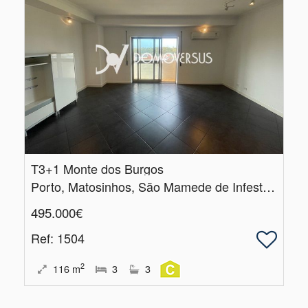
T3+1 Monte dos Burgos
Porto, Matosinhos, São Mamede de Infesta e Senhora da Hora
495.000€
Ref
: 1504
2
116
m
3
3