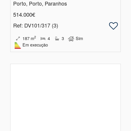
Porto, Porto, Paranhos
514.000€
Ref
: DV101/317 (3)
2
187
m
4
3
Sim
Em execução