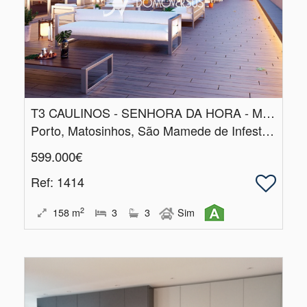
T3 CAULINOS - SENHORA DA HORA - MATOSINHOS
Porto, Matosinhos, São Mamede de Infesta e Senhora da Hora
599.000€
Ref
: 1414
2
158
m
3
3
Sim