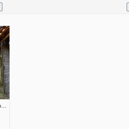
Quinta Agrícola com 5 Hectares em Conde, Gandarela, Guimarães