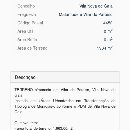
Concelho
Vila Nova de Gaia
Freguesia
Mafamude e Vilar do Paraíso
Código Postal
4450
2
Área Útil
0 m
2
Área Bruta
0 m
2
Área de Terreno
1964 m
Descrição
TERRENO c/moradia em Vilar de Paraiso, Vila Nova de 
Gaia

Inserido em «Áreas Urbanizadas em Transformação de 
Tipologia de Moradias», conforme o PDM de Vila Nova de 
Gaia.

O imóvel tem:

- área total de terreno: 1.963,60m2
