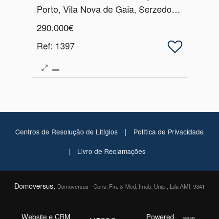
Porto, Vila Nova de Gaia, Serzedo e Perosinho
290.000€
Ref
: 1397
|
Centros de Resolução de Litígios
Política de Privacidade
|
Livro de Reclamações
Domoversus,
Domoversus - Cons. Fin. & Med. Imob. Unip., Lda AMI: 9341
Website e CRM
Powered