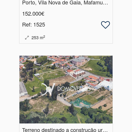
Porto, Vila Nova de Gaia, Mafamude e Vilar do Paraíso
152.000€
Ref
: 1525
2
253
m
Terreno destinado a construção urbana em Perosinho, Vila Nova de Gai