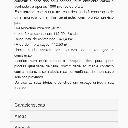
construir a casa dos seus sonhos, num ambiente calmo e 
acolhedor, a apenas 1800 metros da praia.

Este terreno, com 533,61m², está destinado à construção de 
uma moradia unifamiliar geminada, com projeto previsto 
para:

•Rés-do-chão com 115,40m²

•1.º e 2.º andares, com 112,50m² cada

•Área total de construção: 340,40m²

•Área de implantação: 112,50m²

•Inclui ainda anexos com 30,95m² de implantação e 
construção

Inserido num meio sereno e tranquilo, ideal para quem 
procura qualidade de vida, proximidade ao mar e contacto 
com a natureza, sem abdicar da conveniência dos acessos e 
serviços próximos.

Dê vida às suas ideias e construa um espaço único, à sua 
Características
Áreas
Agência