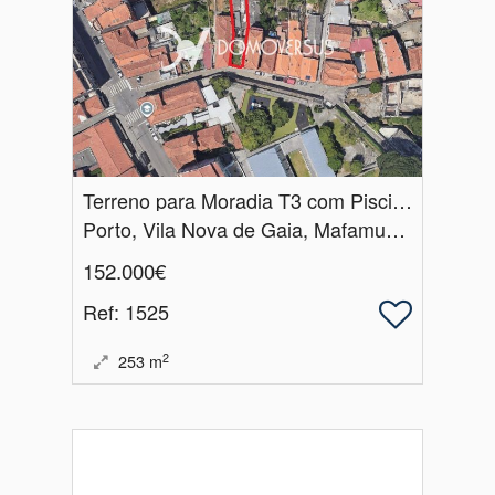
Terreno para Moradia T3 com Piscina a 5 min do Metro de Santo Ovídio
Porto, Vila Nova de Gaia, Mafamude e Vilar do Paraíso
152.000€
Ref
: 1525
2
253
m