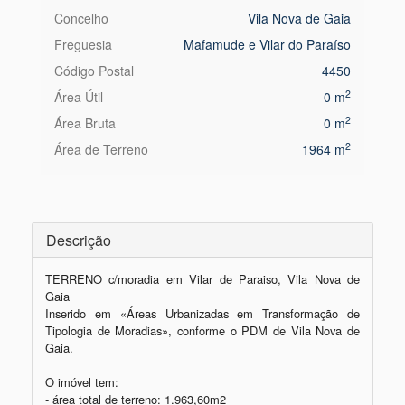
Concelho
Vila Nova de Gaia
Freguesia
Mafamude e Vilar do Paraíso
Código Postal
4450
2
Área Útil
0 m
2
Área Bruta
0 m
2
Área de Terreno
1964 m
Descrição
TERRENO c/moradia em Vilar de Paraiso, Vila Nova de 
Gaia

Inserido em «Áreas Urbanizadas em Transformação de 
Tipologia de Moradias», conforme o PDM de Vila Nova de 
Gaia.

O imóvel tem:

- área total de terreno: 1.963,60m2
