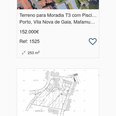
Terreno para Moradia T3 com Piscina a 5 min do Metro de Santo Ovídio
Porto, Vila Nova de Gaia, Mafamude e Vilar do Paraíso
152.000€
Ref
: 1525
2
253
m